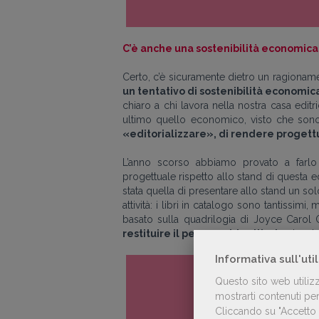
C’è anche una sostenibilità economica
Certo, c’è sicuramente dietro un ragionam
un tentativo di sostenibilità economic
chiaro a chi lavora nella nostra casa editri
ultimo quello economico, visto che sono 
«editorializzare
», di rendere progettu
L’anno scorso abbiamo provato a farl
progettuale rispetto allo stand di questa 
stata quella di presentare allo stand un solo
attività: i libri in catalogo sono tantissim
basato sulla quadrilogia di Joyce Carol O
restituire il percorso identitario
che sta
Informativa sull'uti
Questo sito web utiliz
mostrarti contenuti pers
Cliccando su "Accetto t