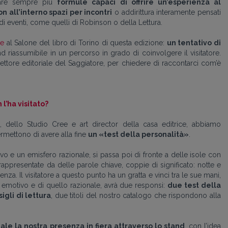
onare sempre più
formule capaci di offrire un’esperienza al
n all’interno spazi per incontri
o addirittura interamente pensati
 eventi, come quelli di Robinson o della Lettura.
re
al Salone del libro di Torino di questa edizione:
un tentativo di
d riassumibile in un percorso in grado di coinvolgere il visitatore.
irettore editoriale del Saggiatore, per chiedere di raccontarci com’è
l’ha visitato?
, dello Studio Cree e art director della casa editrice, abbiamo
rmettono di avere alla fine
un «test della personalità»
.
tivo e un emisfero razionale, si passa poi di fronte a delle isole con
rappresentate da delle parole chiave, coppie di significato: notte e
nza. Il visitatore a questo punto ha un gratta e vinci tra le sue mani,
o emotivo e di quello razionale, avrà due responsi:
due test della
gli di lettura
, due titoli del nostro catalogo che rispondono alla
le la nostra presenza in fiera attraverso lo stand
, con l’idea