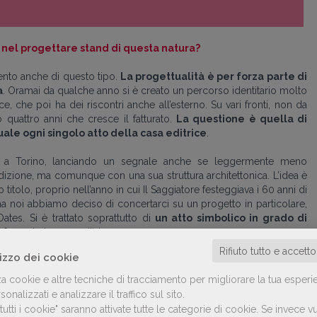
 nel progettare stand di questa natura?
ento anche di questo tipo.
La progettualità è per forza parte di
a
. Oramai da qualche anno si è creato un percorso identitario molto
ce, che poi ha dei riscontri anche all’esterno. Su vari fronti, non da
quattro anni che cresce il fatturato.
La questione è quella di
ale ogni singolo atto della casa editrice
.
o a Torino, lanciando un segnale anche se leggermente meno
edizione, ma comunque con una sua struttura architettonica. L’idea è
 titolo, proprio nell’anno in cui Il Saggiatore festeggiava i 60 anni di
i, ma noi abbiamo deciso di concertarci su un progetto in particolare,
ates. Si è trattato soprattutto di
un atto simbolico in grado di
 facendo la casa editrice.
Rifiuto tutto e accett
lizzo dei cookie
za cookie e altre tecniche di tracciamento per migliorare la tua esperi
onalizzati e analizzare il traffico sul sito.
utti i cookie" saranno attivate tutte le categorie di cookie.
Se invece vu