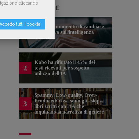
avigazione cliccando
LE PIÙ LETTE
Accetto tutti i cookie
Forse è il momento di cambiare
1
prospettiva sull’intelligenza
artificiale
Kobo ha rifiutato il 45% dei
2
testi ricevuti per sospetto
utilizzo dell’IA
Spammy, Low-quality, Over-
Produced: cosa sono gli «slop»,
3
libri scritti con l'IA che
inquinano la narrativa di genere