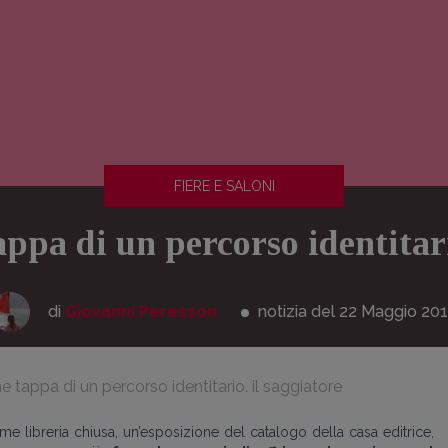
FIERE E SALONI
appa di un percorso identitari
di
Giovanni Peresson
notizia del 22
Maggio
201
e tappa di un percorso identitario. il saggiatore
me libreria chiusa, un’esposizione del catalogo della casa editrice,