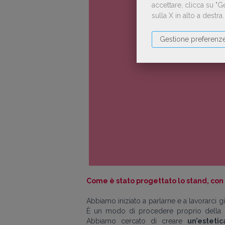
accettare, clicca su "
sulla X in alto a destra
Gestione preferenz
Come è stato progettato lo stand, con
Abbiamo iniziato a parlarne e a lavorarci g
È un modo di procedere proprio della no
Abbiamo cercato di creare
un’esteti