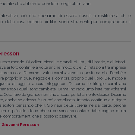
 generale che abbiamo condotto negli ultimi anni.
nterattiva, ciò che speriamo di essere riusciti a restituire a chi è
 della casa editrice: «i libri sono strumenti per comprendere il
eresson
o mondo. Di editori piccoli e grandi, di libri, di librerie, e di lettori.
va ai loro confini e a volte anche molto oltre. Di relazioni tra imprese
valore a cosa. Di come i valori cambiavano in questi scambi. Perché e
ra proprio in quel negozio e si compra proprio quel libro. Del modo e
quello di oggi è ancora «leggere». Di come le liturgie cambiano
manendo uguali sono cambiate. Ormai ho raggiunto l'età per voltarmi
to. Cosa fare da grande non l'ho ancora perfettamente deciso. Diciamo
e, anche se adesso è un po' complicato. Intanto continuo a dirigere
one editori pensando che il Giornale della libreria ne sia parte, perché
i e più alle storie che si possono raccontare dalle pagine di un
dei comportamenti che si possono osservare.
a
Giovanni Peresson