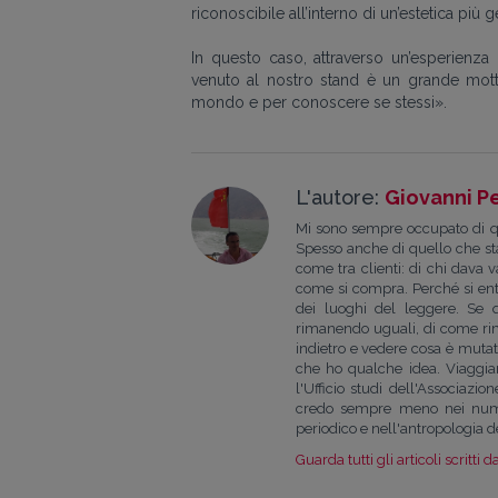
riconoscibile all’interno di un’estetica più
In questo caso, attraverso un’esperienza i
venuto al nostro stand è un grande motto
mondo e per conoscere se stessi».
L'autore:
Giovanni P
Mi sono sempre occupato di quest
Spesso anche di quello che sta
come tra clienti: di chi dava 
come si compra. Perché si ent
dei luoghi del leggere. Se 
rimanendo uguali, di come ri
indietro e vedere cosa è muta
che ho qualche idea. Viaggiar
l'Ufficio studi dell'Associazi
credo sempre meno nei numer
periodico e nell'antropologia 
Guarda tutti gli articoli scritti d