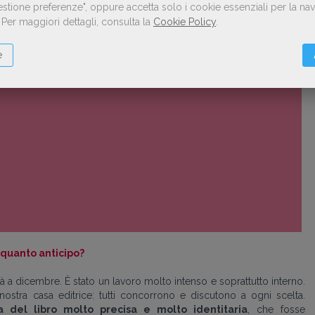
Gestione preferenze", oppure accetta solo i cookie essenziali per la n
.
Per maggiori dettagli, consulta la
Cookie Policy
.
e
 quanto anticipo?
ià a dicembre. È stato un lavoro molto intenso e soprattutto interno.
stra casa editrice: tutti concorrono e discutono a ogni scelta.
ca del libro molto precisa e molto identitaria
, che fosse