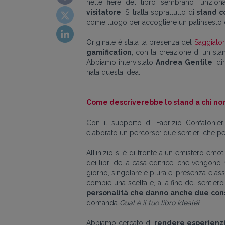
nelle fiere del libro sembrano funzi
visitatore
. Si tratta soprattutto di
stand co
come luogo per accogliere un palinsesto di
Originale è stata la presenza del
Saggiato
gamification
, con la creazione di un stan
Abbiamo intervistato
Andrea Gentile
, d
nata questa idea.
Come descriverebbe lo stand a chi non 
Con il supporto di Fabrizio Confalonieri
elaborato un percorso: due sentieri che pe
All’inizio si è di fronte a un emisfero emo
dei libri della casa editrice, che vengono 
giorno, singolare e plurale, presenza e asse
compie una scelta e, alla fine del sentier
personalità che danno anche due consi
domanda
Qual è il tuo libro ideale
?
Abbiamo cercato di
rendere esperienzia