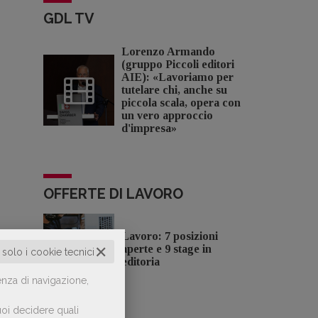
GDL TV
Lorenzo Armando
(gruppo Piccoli editori
AIE): «Lavoriamo per
tutelare chi, anche su
piccola scala, opera con
un vero approccio
d'impresa»
OFFERTE DI LAVORO
Lavoro: 7 posizioni
✕
aperte e 9 stage in
o solo i cookie tecnici
editoria
enza di navigazione,
oi decidere quali