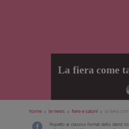
La fiera come t
home
le news
fiere e saloni
la fiera com
Rispetto al classico format dello stand co