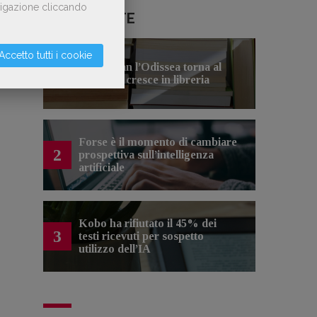
avigazione cliccando
LE PIÙ LETTE
Accetto tutti i cookie
Con Nolan l’Odissea torna al
1
cinema e cresce in libreria
Forse è il momento di cambiare
2
prospettiva sull’intelligenza
artificiale
Kobo ha rifiutato il 45% dei
3
testi ricevuti per sospetto
utilizzo dell’IA