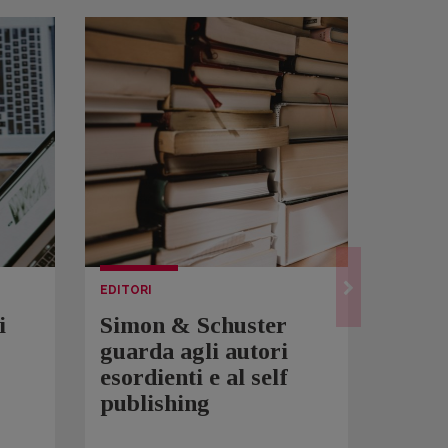
EDITORI
LETTUR
i
Simon & Schuster
Spam
guarda agli autori
Over
esordienti e al self
sono 
publishing
scrit
inqui