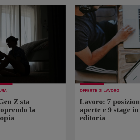
URA
OFFERTE DI LAVORO
Gen Z sta
Lavoro: 7 posizion
coprendo la
aperte e 9 stage in
topia
editoria