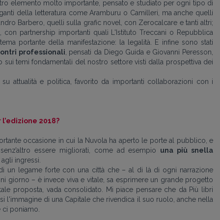
tro elemento molto importante, pensato e studiato per ogni tipo di
giganti della letteratura come Aramburu o Camilleri, ma anche quelli
dro Barbero, quelli sulla grafic novel, con Zerocalcare e tanti altri;
 con partnership importanti quali L'Istituto Treccani o Repubblica
tema portante della manifestazione: la legalità. E infine sono stati
ontri professionali
, pensati da Diego Guida e Giovanni Peresson,
sui temi fondamentali del nostro settore visti dalla prospettiva dei
su attualità e politica, favorito da importanti collaborazioni con i
r l’edizione 2018?
ortante occasione in cui la Nuvola ha aperto le porte al pubblico, e
o senz’altro essere migliorati, come ad esempio
una più snella
agli ingressi.
i un legame forte con una città che – al di là di ogni narrazione
 giorno – è invece viva e vitale, sa esprimere un grande progetto
ale proposta, vada consolidato. Mi piace pensare che da Più libri
ssi l'immagine di una Capitale che rivendica il suo ruolo, anche nella
e ci poniamo.