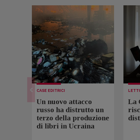
CASE EDITRICI
LETT
Un nuovo attacco
La 
russo ha distrutto un
ris
terzo della produzione
dis
di libri in Ucraina