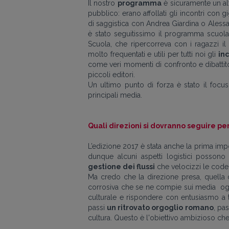
Il nostro
programma
è sicuramente un al
pubblico: erano affollati gli incontri con 
di saggistica con Andrea Giardina o Alessan
è stato seguitissimo il programma scuola,
Scuola, che ripercorreva con i ragazzi il 
molto frequentati e utili per tutti noi gli
inc
come veri momenti di confronto e dibattito 
piccoli editori.
Un ultimo punto di forza è stato il focus 
principali media.
Quali direzioni si dovranno seguire pe
L’edizione 2017 è stata anche la prima imp
dunque alcuni aspetti logistici posson
gestione dei flussi
che velocizzi le code 
Ma credo che la direzione presa, quella d
corrosiva che se ne compie sui media ogni
culturale e rispondere con entusiasmo a t
passi
un ritrovato orgoglio romano
, pa
cultura. Questo è l'obiettivo ambizioso ch