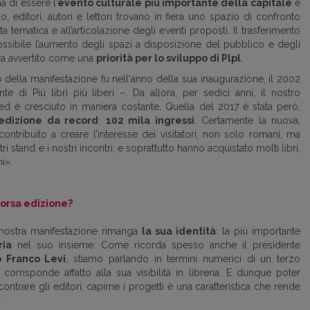
 di essere l’
evento culturale più importante della capitale
e
o, editori, autori e lettori trovano in fiera uno spazio di confronto
rta tematica e all’articolazione degli eventi proposti. Il trasferimento
ssibile l’aumento degli spazi a disposizione del pubblico e degli
ra avvertito come una
priorità per lo sviluppo di Plpl
.
 della manifestazione fu nell'anno della sua inaugurazione, il 2002
nte di Più libri più liberi –. Da allora, per sedici anni, il nostro
ed è cresciuto in maniera costante. Quella del 2017 è stata però,
’edizione da record
:
102 mila ingressi
. Certamente la nuova,
ontribuito a creare l’interesse dei visitatori, non solo romani, ma
tri stand e i nostri incontri, e soprattutto hanno acquistato molti libri,
i».
scorsa edizione?
 nostra manifestazione rimanga
la sua identità
: la più importante
ria
nel suo insieme. Come ricorda spesso anche il presidente
o Franco Levi
, stiamo parlando in termini numerici di un terzo
 corrisponde affatto alla sua visibilità in libreria. E dunque poter
ontrare gli editori, capirne i progetti è una caratteristica che rende
.