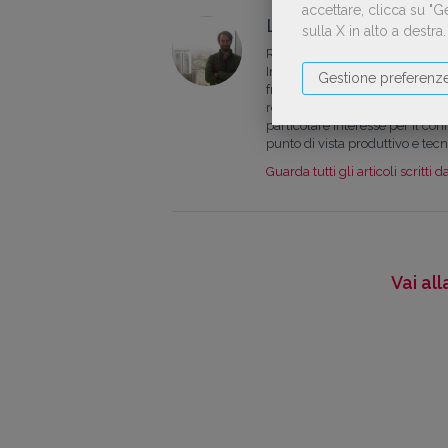
accettare, clicca su "
L'autore:
Antonio Lol
sulla X in alto a destra
Redattore scientifico iscritto
Ingegneria e l’esperienza di r
Gestione preferenz
frequentato il master in edito
redazione del Giornale della l
particolare interesse per il con
punto di vista produttivo e tec
Guarda tutti gli articoli scritti d
Vai al