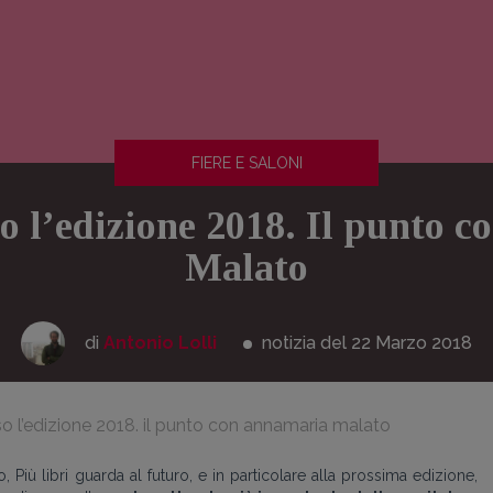
FIERE E SALONI
so l’edizione 2018. Il punto
Malato
di
Antonio Lolli
notizia del 22
Marzo
2018
erso l’edizione 2018. il punto con annamaria malato
Più libri guarda al futuro, e in particolare alla prossima edizione,