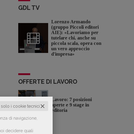
GDL TV
Lorenzo Armando
(gruppo Piccoli editori
AIE): «Lavoriamo per
tutelare chi, anche su
piccola scala, opera con
un vero approccio
d'impresa»
OFFERTE DI LAVORO
Lavoro: 7 posizioni
✕
aperte e 9 stage in
o solo i cookie tecnici
editoria
enza di navigazione,
oi decidere quali