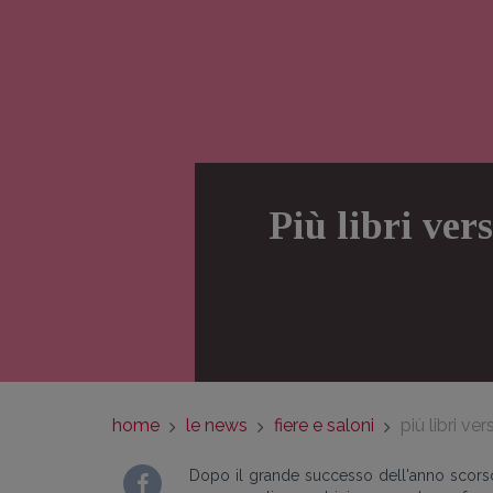
Più libri ver
home
le news
fiere e saloni
più libri v
Dopo il grande successo dell'anno scorso, 