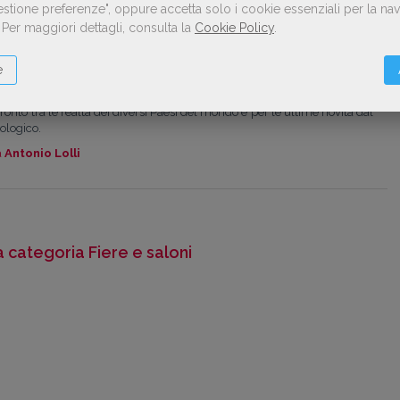
Gestione preferenze", oppure accetta solo i cookie essenziali per la n
li
.
Per maggiori dettagli, consulta la
Cookie Policy
.
 all'ordine degli ingegneri della provincia di Modena. Dopo la laurea in
icerca in ambito accademico svolta presso l’Università di Bologna, ho
e
ria dell'Università Cattolica di Milano e ho lavorato diversi anni alla
ibreria. Seguo il mondo editoriale nelle sue diverse sfaccettature, con
fronto tra le realtà dei diversi Paesi del mondo e per le ultime novità dal
nologico.
a
Antonio Lolli
la categoria Fiere e saloni