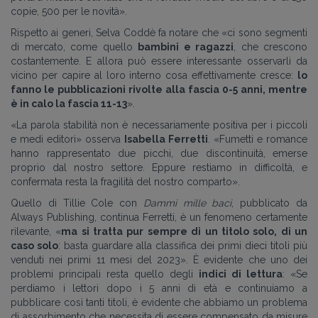
copie, 500 per le novità».
Rispetto ai generi, Selva Coddè fa notare che «ci sono segmenti
di mercato, come quello
bambini e ragazzi
, che crescono
costantemente. E allora può essere interessante osservarli da
vicino per capire al loro interno cosa effettivamente cresce:
lo
fanno le pubblicazioni rivolte alla fascia 0-5 anni, mentre
è in calo la fascia 11-13
».
«La parola stabilità non è necessariamente positiva per i piccoli
e medi editori» osserva
Isabella Ferretti
. «Fumetti e romance
hanno rappresentato due picchi, due discontinuità, emerse
proprio dal nostro settore. Eppure restiamo in difficoltà, e
confermata resta la fragilità del nostro comparto».
Quello di Tillie Cole con
Dammi mille baci
, pubblicato da
Always Publishing, continua Ferretti, è un fenomeno certamente
rilevante, «
ma si tratta pur sempre di un titolo solo, di un
caso solo
: basta guardare alla classifica dei primi dieci titoli più
venduti nei primi 11 mesi del 2023». È evidente che uno dei
problemi principali resta quello degli
indici di lettura
: «Se
perdiamo i lettori dopo i 5 anni di età e continuiamo a
pubblicare così tanti titoli, è evidente che abbiamo un problema
di assorbimento che necessita di essere compensato da misure