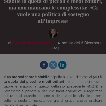
Stabile la quota di piccoli e medi editori,
ma non mancano le complessità: «Ci
vuole una politica di sostegno
all’impresa»
di
Alessandra Rotondo
notizia del 6
Dicembre
2023
In un
mercato trade
stabile
rispetto al 2022 si attesta al
50,1%
la quota dei piccoli e medi editori
nei primi undici mesi. Il
valore è analogo a quello dell’anno precedente (50,2%) e
lievemente superiore ai dati che tradizionalmente si registrano
nei 12 mesi, quando per effetto delle vendite natalizie di best
seller la quota di mercato dei grandi gruppi cresce di alcuni
decimi di percentuale.