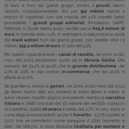
di euro e fuori dai grandi gruppi, ovvero
i piccoli
, hanno
venduto complessivamente libri per
352 milioni
(valore a
prezzo di copertina), con una crescita del 4,1% rispetto l’anno
precedente. I
grandi gruppi editoriali
(Mondadori, GeMS,
Feltrinelli e Giunti) hanno avuto vendite pari a
609,8 milioni di
euro
, in crescita dello 0,5%. A restringersi è stata invece la quota
dei
medi editori
fuori dai grandi gruppi, con vendite oltre i 5
milioni:
259,2 milioni di euro
, in calo del 5,5%.
Per quanto riguarda invece i
canali di vendita
, nei primi undici
mesi del 2023 recuperano quota sia le
librerie fisiche
, che
passano dal 53,4% al 54,5%, che la
grande distribuzione
, dal
4,7% al 4,9%. In calo invece l’
e-commerce
, che dal 41,9% si
attesta al 40,6%.
Se guardiamo invece ai
generi
, nei primi undici mesi del 2023
gli italiani hanno letto più romanzi di autori italiani e meno di
autori stranieri rispetto all’anno precedente: mentre la
narrativa
italiana
è infatti cresciuta del 5% (valore del venduto a prezzo
di copertina), quella
straniera
è calata del 4,7%. In calo, dopo la
corsa degli anni precedenti, anche il
fumetto
: -13,0% rispetto al
2022 (ma se prendiamo come paragone il 2019 l’aumento è
stato del 188,9%). In lieve flessione
l’editoria per bambini e