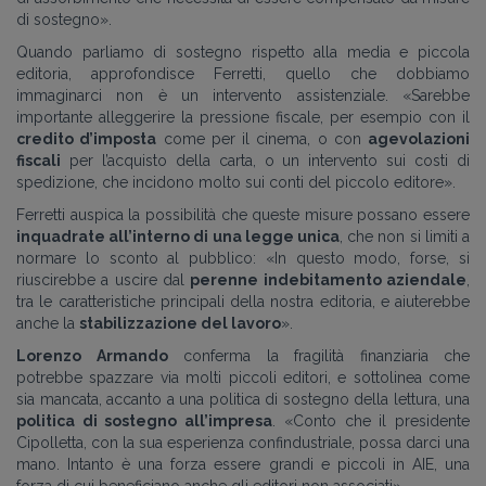
di sostegno».
Quando parliamo di sostegno rispetto alla media e piccola
editoria, approfondisce Ferretti, quello che dobbiamo
immaginarci non è un intervento assistenziale. «Sarebbe
importante alleggerire la pressione fiscale, per esempio con il
credito d’imposta
come per il cinema, o con
agevolazioni
fiscali
per l’acquisto della carta, o un intervento sui costi di
spedizione, che incidono molto sui conti del piccolo editore».
Ferretti auspica la possibilità che queste misure possano essere
inquadrate all’interno di una legge unica
, che non si limiti a
normare lo sconto al pubblico: «In questo modo, forse, si
riuscirebbe a uscire dal
perenne indebitamento aziendale
,
tra le caratteristiche principali della nostra editoria, e aiuterebbe
anche la
stabilizzazione del lavoro
».
Lorenzo Armando
conferma la fragilità finanziaria che
potrebbe spazzare via molti piccoli editori, e sottolinea come
sia mancata, accanto a una politica di sostegno della lettura, una
politica di sostegno all’impresa
. «Conto che il presidente
Cipolletta, con la sua esperienza confindustriale, possa darci una
mano. Intanto è una forza essere grandi e piccoli in AIE, una
forza di cui beneficiano anche gli editori non associati».