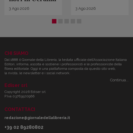
3
Ago
2026
3
Ago
2026
CHI SIAMO
Dal 1888 il Giornale della Libreria, la testata ufficiale dell’Associazione Italiana
Editori, informa, ascolta e sostiene i professionisti e le professioniste della
filiera editoriale. Oggi è una piattaforma composta da questo sito web,
la rivista, le newsletter e i social network.
Continua...
Ediser srl
Copyright 2026 Ediser srl
P.Iva 03763520966
CONTATTACI
redazione@giornaledellalibreria.it
+39 02 89280802