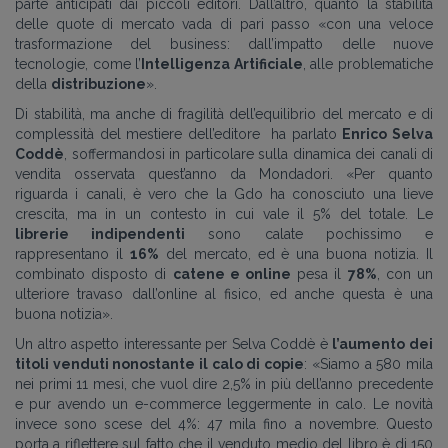
parte anticipati dai piccoli editori. Dall’altro, quanto la stabilità
delle quote di mercato vada di pari passo «con una veloce
trasformazione del business: dall’impatto delle nuove
tecnologie, come l’
Intelligenza Artificiale
, alle problematiche
della
distribuzione
».
Di stabilità, ma anche di fragilità dell’equilibrio del mercato e di
complessità del mestiere dell’editore ha parlato
Enrico Selva
Coddè
, soffermandosi in particolare sulla dinamica dei canali di
vendita osservata quest’anno da Mondadori. «Per quanto
riguarda i canali, è vero che la Gdo ha conosciuto una lieve
crescita, ma in un contesto in cui vale il 5% del totale. Le
librerie indipendenti
sono calate pochissimo e
rappresentano il
16%
del mercato, ed è una buona notizia. Il
combinato disposto di
catene e online
pesa il
78%
, con un
ulteriore travaso dall’online al fisico, ed anche questa è una
buona notizia».
Un altro aspetto interessante per Selva Coddè è
l’aumento dei
titoli venduti nonostante il calo di copie
: «Siamo a 580 mila
nei primi 11 mesi, che vuol dire 2,5% in più dell’anno precedente
e pur avendo un e-commerce leggermente in calo. Le novità
invece sono scese del 4%: 47 mila fino a novembre. Questo
porta a riflettere sul fatto che il venduto medio del libro è di 150