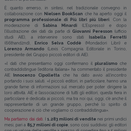
È quanto emerso, in sintesi, nel tradizionale convegno in
collaborazione con
Nielsen BookScan
che ha aperto oggi il
programma professionale di Più libri più liberi
. Con la
moderazione di
Sabina Minardi
(L’Espresso) e dopo
l’illustrazione dei dati da parte di
Giovanni Peresson
(ufficio
studi AIE), a intervenire sono stati
Isabella Ferretti
(66thand2nd),
Enrico Selva Coddè
(Mondadori Libri) e
Lorenzo Armando
(Lexis Compagnia Editoriale in Torino,
presidente del Gruppo piccoli editori di AIE).
«I dati che presentiamo oggi confermano il
pluralismo
che
contraddistingue l’editoria italiana» ha commentato il presidente
AIE
Innocenzo Cipolletta
che ha dato avvio all’incontro
portando i suoi saluti. «I piccoli editori, in particolare, hanno una
grande fame di informazioni sul mercato per poter dirigere la
loro attività. AIE è l’associazione di tutti gli editori, questa fiera in
particolare è dedicata ai piccoli, ma tra noi qui, oggi, c’è anche il
rappresentante di un grande gruppo, perché lo spirito di
cooperazione è ciò che vogliamo ci contraddistingua».
Ma partiamo dai dati
. I
1.283 milioni di vendite
nei primi undici
mesi, pari a
85,7 milioni di copie
, sono così suddivisi: gli editori
con un valore delle vendite a prezzo di copertina fino a 5 milioni