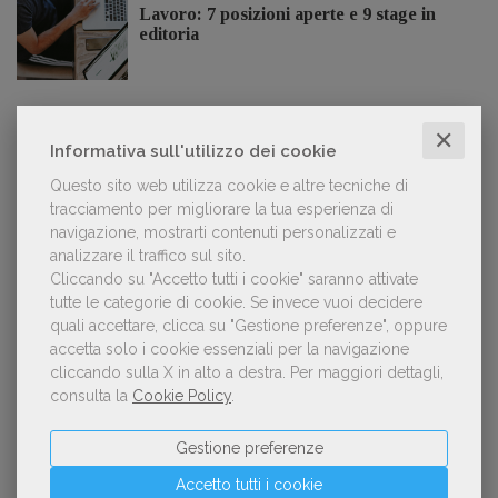
Lavoro: 7 posizioni aperte e 9 stage in
editoria
✕
Informativa sull'utilizzo dei cookie
LE PIÙ LETTE
Questo sito web utilizza cookie e altre tecniche di
tracciamento per migliorare la tua esperienza di
navigazione, mostrarti contenuti personalizzati e
Con Nolan l’Odissea torna al cinema e cresce in
1
analizzare il traffico sul sito.
libreria
Cliccando su "Accetto tutti i cookie" saranno attivate
tutte le categorie di cookie.
Se invece vuoi decidere
quali accettare, clicca su "Gestione preferenze", oppure
accetta solo i cookie essenziali per la navigazione
Forse è il momento di cambiare prospettiva
2
cliccando sulla X in alto a destra.
Per maggiori dettagli,
sull’intelligenza artificiale
consulta la
Cookie Policy
.
Gestione preferenze
Accetto tutti i cookie
Kobo ha rifiutato il 45% dei testi ricevuti per