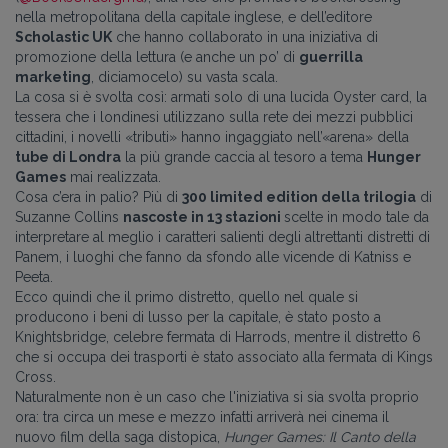
nella metropolitana della capitale inglese, e dell’editore
Scholastic UK
che hanno collaborato in una iniziativa di
promozione della lettura (e anche un po’ di
guerrilla
marketing
, diciamocelo) su vasta scala.
La cosa si è svolta così: armati solo di una lucida Oyster card, la
tessera che i londinesi utilizzano sulla rete dei mezzi pubblici
cittadini, i novelli «tributi» hanno ingaggiato nell’«arena» della
tube di Londra
la più grande caccia al tesoro a tema
Hunger
Games
mai realizzata.
Cosa c’era in palio? Più di
300 limited edition della trilogia
di
Suzanne Collins
nascoste in 13 stazioni
scelte in modo tale da
interpretare al meglio i caratteri salienti degli altrettanti distretti di
Panem, i luoghi che fanno da sfondo alle vicende di Katniss e
Peeta.
Ecco quindi che il primo distretto, quello nel quale si
producono i beni di lusso per la capitale, è stato posto a
Knightsbridge, celebre fermata di Harrods, mentre il distretto 6
che si occupa dei trasporti è stato associato alla fermata di Kings
Cross.
Naturalmente non è un caso che l'iniziativa si sia svolta proprio
ora: tra circa un mese e mezzo infatti arriverà nei cinema il
nuovo film della saga distopica,
Hunger Games: Il Canto della