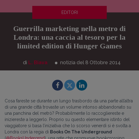
EDITORI
Guerrilla marketing nella metro di
Londra: una caccia al tesoro per la
limited edition di Hunger Games
di
L. Biava
notizia del 8
Ottobre
2014
Cosa fareste se durante un lungo trasbordo da una parte all’altra
di una grande città trovaste un volume intonso abbandonato su
una panchina del metrò? Probabilmente lo raccogliereste e
iniziereste a leggerlo. Proprio su questo elementare istinto del
viaggiatore si basa l’iniziativa che lo scorso venerdì si è svolta a
Londra con la regia di
Books On The Underground
(
@BooksUndergrnd
), una rete che promuove bookcrossing