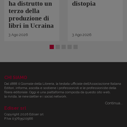
ha distrutto un
distopia
terzo della
produzione di
libri in Ucraina
3
Ago
2026
3
Ago
2026
CHI SIAMO
Dal 1888 il Giornale della Libreria, la testata ufficiale dell’Associazione Italiana
Editori, informa, ascolta e sostiene i professionisti e le professioniste della
filiera editoriale. Oggi è una piattaforma composta da questo sito web,
la rivista, le newsletter e i social network.
Continua...
Ediser srl
Copyright 2026 Ediser srl
P.Iva 03763520966