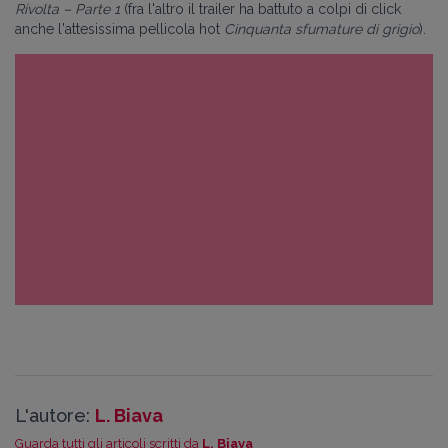
Rivolta – Parte 1
(fra l'altro il trailer ha battuto a colpi di click
anche l'attesissima pellicola hot
Cinquanta sfumature di grigio
).
L'autore:
L. Biava
Guarda tutti gli articoli scritti da
L. Biava