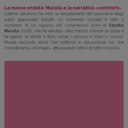
La nuova ondata: Murata e la narrativa
«comfort»
L’ultimo decennio ha visto un ampliamento del panorama degli
autori giapponesi tradotti. Un momento cruciale è stato il
successo di
La ragazza del convenience store
di
Sayaka
Murata
(2018), che ha venduto oltre mezzo milione di copie e
ha aperto la strada a titoli come
I terrestri
e
Parti e omicidi
.
Murata racconta storie che mettono in discussione ciò che
consideriamo «normale», affascinando lettori di tutto il mondo.