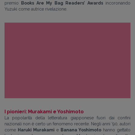
premio
Books Are My Bag Readers’ Awards
incoronando
Yuzuki come autrice rivelazione.
I pionieri: Murakami e Yoshimoto
La popolarità della letteratura giapponese fuori dai confini
nazionali non è certo un fenomeno recente. Negli anni ’90, autori
come
Haruki Murakami
e
Banana Yoshimoto
hanno gettato