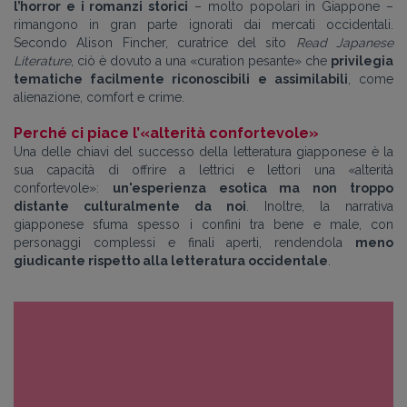
l’horror e i romanzi storici
– molto popolari in Giappone –
rimangono in gran parte ignorati dai mercati occidentali.
Secondo Alison Fincher, curatrice del sito
Read Japanese
Literature
, ciò è dovuto a una «curation pesante» che
privilegia
tematiche facilmente riconoscibili e assimilabili
, come
alienazione, comfort e crime.
Perché ci piace l’
«
alterità confortevole
»
Una delle chiavi del successo della letteratura giapponese è la
sua capacità di offrire a lettrici e lettori una «alterità
confortevole»:
un'esperienza esotica ma non troppo
distante culturalmente da noi
. Inoltre, la narrativa
giapponese sfuma spesso i confini tra bene e male, con
personaggi complessi e finali aperti, rendendola
meno
giudicante rispetto alla letteratura occidentale
.