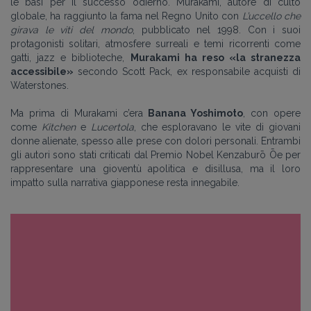
le basi per il successo odierno. Murakami, autore di culto
globale, ha raggiunto la fama nel Regno Unito con
L’uccello che
girava le viti del mondo
, pubblicato nel 1998. Con i suoi
protagonisti solitari, atmosfere surreali e temi ricorrenti come
gatti, jazz e biblioteche,
Murakami ha reso
«
la stranezza
accessibile
»
secondo Scott Pack, ex responsabile acquisti di
Waterstones.
Ma prima di Murakami c’era
Banana Yoshimoto
, con opere
come
Kitchen
e
Lucertola
, che esploravano le vite di giovani
donne alienate, spesso alle prese con dolori personali. Entrambi
gli autori sono stati criticati dal Premio Nobel Kenzaburō Ōe per
rappresentare una gioventù apolitica e disillusa, ma il loro
impatto sulla narrativa giapponese resta innegabile.