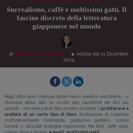
Surrealismo, caffè e moltissimi gatti. Il
fascino discreto della letteratura
giapponese nel mondo
di
Alessandra Rotondo
notizia del 11
Dicembre
2024
Negli ultimi anni, chiunque abbia messo piede in una libreria – o
chiunque abbia dato un occhio alle classifiche dei libri più
venduti – non avrà potuto fare a meno di notare il
proliferare a
scaffale di un certo tipo di libro
: illustrazione di copertina
confortevolmente minimalista, gradazioni pastello, ciotole
fumanti o stilizzate botteghe nipponiche. Nei titoli, caffè caldi,
osterie, librai e librerie,
e molti, moltissimi gatti
.