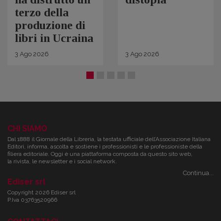
terzo della
produzione di
libri in Ucraina
3
Ago
2026
3
Ago
2026
CHI SIAMO
Dal 1888 il Giornale della Libreria, la testata ufficiale dell’Associazione Italiana
Editori, informa, ascolta e sostiene i professionisti e le professioniste della
filiera editoriale. Oggi è una piattaforma composta da questo sito web,
la rivista, le newsletter e i social network.
Continua...
Ediser srl
Copyright 2026 Ediser srl
P.Iva 03763520966