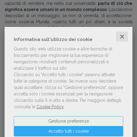
capacità di vendere, ma nella sua universalità:
parla di ciò che
significa essere umani in un mondo complesso
. Lasciandoci
depositari di un messaggio, se non di serenità, di accettazione:
come osserva Murata, «siamo tutti un po’ strani, e la società
umana che ci somma tutti lo è ancora di più».
✕
Informativa sull'utilizzo dei cookie
Questo sito web utilizza cookie e altre tecniche di
L'autore:
Alessandra Rotondo
tracciamento per migliorare la tua esperienza di
navigazione, mostrarti contenuti personalizzati e
Dal 2010 mi occupo della creazione di contenuti
analizzare il traffico sul sito.
digitali, dal 2015 lo faccio in AIE dove oggi sono
responsabile del contenuto editoriale del Giornale
Cliccando su "Accetto tutti i cookie" saranno attivate
della Libreria, testata web e periodico in carta.
tutte le categorie di cookie.
Se invece vuoi decidere
Laureata in Relazioni internazionali e specializzata
quali accettare, clicca su "Gestione preferenze", oppure
in Comunicazione pubblica alla Luiss Guido Carli di
accetta solo i cookie essenziali per la navigazione
Roma, ho conseguito il master in Editoria di Unimi,
cliccando sulla X in alto a destra.
Per maggiori dettagli,
AIE e Fondazione Mondadori. Molti dei miei interessi
consulta la
Cookie Policy
.
coincidono con i miei ambiti di ricerca e di lavoro:
editoria, libri, podcast, narrazioni su più piattaforme
e cultura digitale. La mia cosa preferita è il mare.
Gestione preferenze
Guarda tutti gli articoli scritti da
Alessandra
Accetto tutti i cookie
Rotondo