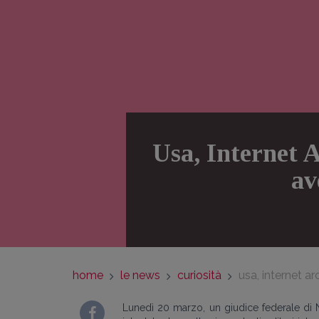
Usa, Internet A
av
home
le news
curiosità
usa, internet a
Lunedì 20 marzo, un giudice federale di 