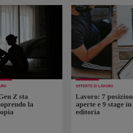
URA
OFFERTE DI LAVORO
Gen Z sta
Lavoro: 7 posizion
coprendo la
aperte e 9 stage in
topia
editoria