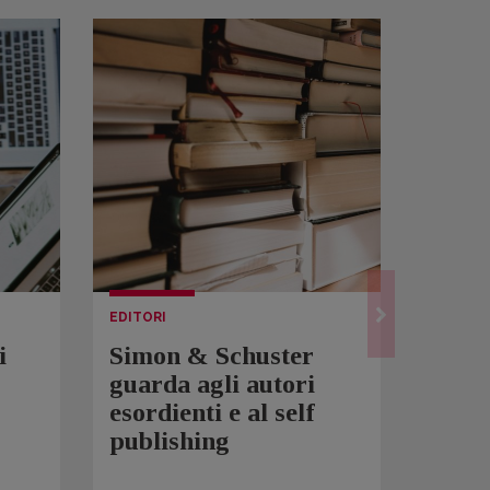
EDITORI
LETTUR
i
Simon & Schuster
Spam
guarda agli autori
Over
esordienti e al self
sono 
publishing
scrit
inqui