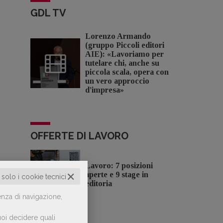
GDL TV
Lorenzo Armando
(gruppo Piccoli editori
AIE): «Lavoriamo per
tutelare chi, anche su
piccola scala, opera con
un vero approccio
d'impresa»
OFFERTE DI LAVORO
Lavoro: 7 posizioni
✕
aperte e 9 stage in
o solo i cookie tecnici
editoria
enza di navigazione,
oi decidere quali