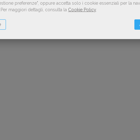
Gestione preferenze", oppure accetta solo i cookie essenziali per la n
.
Per maggiori dettagli, consulta la
Cookie Policy
.
e