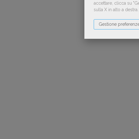
accettare, clicca su "
sulla X in alto a destra
Gestione preferenz