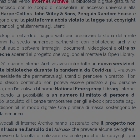
ernazionali verso
Internet Archive
, la biblioteca digitale gratuita no
Francisco con lo scopo di consentire un accesso universale alla
o
HarperCollins
,
John Wiley & Sons
,
Penguin Random House
e
gono che
la piattaforma abbia violato la legge sul copyright
standoli gratuitamente agli utenti.
ckup di miliardi di pagine web per preservare la storia della rete
nni ha stretto numerose partnership con biblioteche, archivi e
tenuti audio, software, immagini, documenti, videogiochi e
oltre 37
teche
aderenti al progetto che vogliono alimentare la Open Library.
020, quando Internet Archive aveva introdotto un
nuovo servizio di
elle biblioteche durante la pandemia da Covid-19
.
Il «nuovo»
eesistente che permetteva agli utenti di prendere in prestito i libri
lo stesso contenuto non poteva essere prestato a più persone
 con l’iniziativa dal nome
National Emergency Library
, Internet
 dando la possibilità
a un numero illimitato di persone di
ando l’acquisto di licenze temporanee per gli e-book proposte dagli
 disponibili in modo digitale. Una pirateria di massa, sostengono le
la denuncia.
vvocati di Internet Archive hanno sostenuto che
il progetto non
entrasse nell’ambito del
fair use
, che prevede alcune deroghe al
 ovvero la facoltà di utilizzare materiale protetto da copyright per