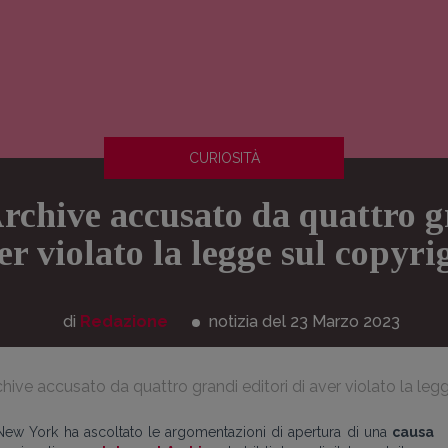
CURIOSITÀ
rchive accusato da quattro g
er violato la legge sul copyri
di
Redazione
notizia del 23
Marzo
2023
rchive accusato da quattro grandi editori di aver violato la leg
New York ha ascoltato le argomentazioni di apertura di una
causa