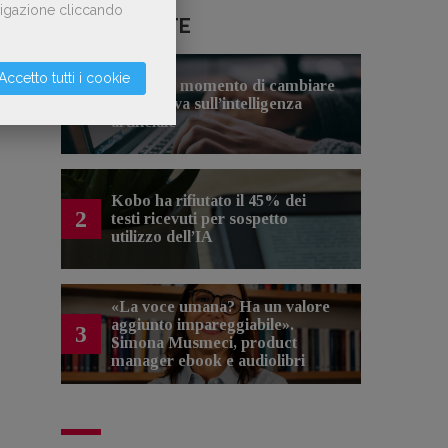
avigazione cliccando
LE PIÙ LETTE
Accetto tutti i cookie
Forse è il momento di cambiare
1
prospettiva sull’intelligenza
artificiale
Kobo ha rifiutato il 45% dei
2
testi ricevuti per sospetto
utilizzo dell’IA
«La voce umana? Ha un valore
aggiunto impareggiabile».
3
Simona Musmeci, product
manager ebook e audiolibri