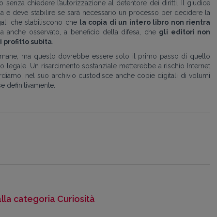
o senza chiedere l’autorizzazione al detentore dei diritti. Il giudice
za e deve stabilire se sarà necessario un processo per decidere la
gali che stabiliscono che
la copia di un intero libro non rientra
ha anche osservato, a beneficio della difesa, che
gli editori non
 profitto subita
.
timane, ma questo dovrebbe essere solo il primo passo di quello
legale. Un risarcimento sostanziale metterebbe a rischio Internet
ordiamo, nel suo archivio custodisce anche copie digitali di volumi
e definitivamente.
alla categoria Curiosità