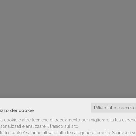
Rifiuto tutto e accett
lizzo dei cookie
za cookie e altre tecniche di tracciamento per migliorare la tua esperi
onalizzati e analizzare il traffico sul sito.
utti i cookie" saranno attivate tutte le categorie di cookie.
Se invece vu