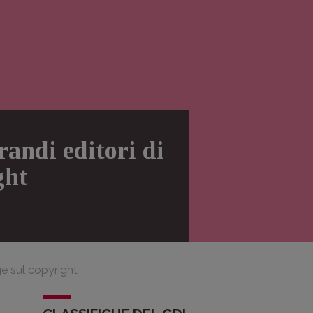
randi editori di
ght
ge sul copyright