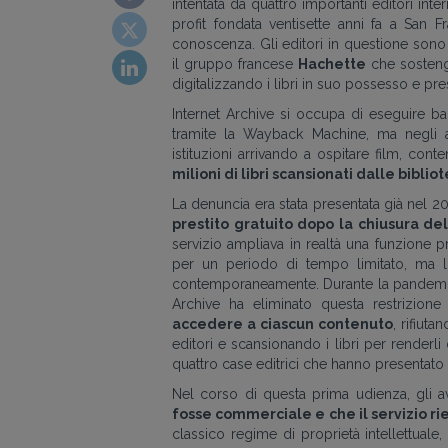
intentata da quattro importanti editori int
profit fondata ventisette anni fa a San 
conoscenza. Gli editori in questione son
il gruppo francese
Hachette
che sosten
digitalizzando i libri in suo possesso e pre
Internet Archive si occupa di eseguire ba
tramite la Wayback Machine, ma negli a
istituzioni arrivando a ospitare film, con
milioni di libri scansionati dalle biblio
La denuncia era stata presentata già nel 2
prestito gratuito dopo la chiusura d
servizio ampliava in realtà una funzione pr
per un periodo di tempo limitato, ma 
contemporaneamente. Durante la pandemia,
Archive ha eliminato questa restrizione
accedere a ciascun contenuto
, rifiut
editori e scansionando i libri per renderli
quattro case editrici che hanno presentato 
Nel corso di questa prima udienza, gli a
fosse commerciale e che il servizio ri
classico regime di proprietà intellettuale,