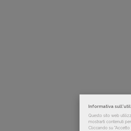
Informativa sull'uti
Questo sito web utiliz
mostrarti contenuti pers
Cliccando su "Accetto t