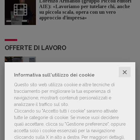
Lorenzo Armando (gruppo Piccoli editori
AIE): «Lavoriamo per tutelare chi, anche
su piccola scala, opera con un vero
approccio d'impresa»
OFFERTE DI LAVORO
Lavoro: 7 posizioni aperte e 9 stage in
✕
Informativa sull'utilizzo dei cookie
editoria
Questo sito web utilizza cookie e altre tecniche di
tracciamento per migliorare la tua esperienza di
navigazione, mostrarti contenuti personalizzati e
analizzare il traffico sul sito.
LE PIÙ LETTE
Cliccando su "Accetto tutti i cookie" saranno attivate
tutte le categorie di cookie.
Se invece vuoi decidere
quali accettare, clicca su "Gestione preferenze", oppure
accetta solo i cookie essenziali per la navigazione
Forse è il momento di cambiare prospettiva
1
cliccando sulla X in alto a destra.
Per maggiori dettagli,
sull’intelligenza artificiale