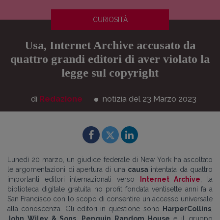
CURIOSITÀ
Usa, Internet Archive accusato da
quattro grandi editori di aver violato la
legge sul copyright
di
Redazione
notizia del 23
Marzo
2023
Lunedì 20 marzo, un giudice federale di New York ha ascoltato
le argomentazioni di apertura di una
causa
intentata da quattro
importanti editori internazionali verso
Internet Archive
, la
biblioteca digitale gratuita no profit fondata ventisette anni fa a
San Francisco con lo scopo di consentire un accesso universale
alla conoscenza. Gli editori in questione sono
HarperCollins
,
John Wiley & Sons
,
Penguin Random House
e il gruppo