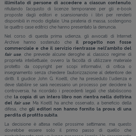
illimitato di persone di accedere a ciascun contenuto
,
rifiutando l’acquisto di licenze temporanee per gli e-book
proposte dagli editori e scansionando i libri per renderli
disponibili in modo digitale. Una pirateria di massa, sostengono
le quattro case editrici che hanno presentato la denuncia.
Nel corso di questa prima udienza, gli avvocati di Internet
Archive hanno sostenuto che
il progetto non fosse
commerciale e che il servizio rientrasse nell’ambito del
fair use
, che prevede alcune deroghe al classico regime di
proprietà intellettuale, ovvero la facoltà di utilizzare materiale
protetto da copyright per scopi informativi, di critica o
insegnamento senza chiedere l’autorizzazione al detentore dei
diritti. Il giudice John G. Koeltl, che ha presieduto l'udienza e
deve stabilire se sarà necessario un processo per decidere la
controversia, ha ricordato i precedenti legali che stabiliscono
che
la copia di un intero libro non rientra nella dottrina
del
fair
use
. Ma Koeltl ha anche osservato, a beneficio della
difesa, che
gli editori non hanno fornito la prova di una
perdita di profitto subita
.
La decisione è attesa nelle prossime settimane, ma questo
dovrebbe essere solo il primo passo di quello che