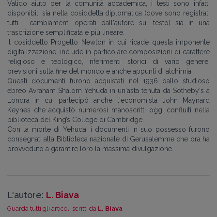
Valido aiuto per la comunità accademica, i testi sono infatti
disponibili sia nella cosiddetta diplomatica (dove sono registrati
tutti i cambiamenti operati dall'autore sul testo) sia in una
trascrizione semplificata e più lineare.
Il cosiddetto Progetto Newton in cui ricade questa imponente
digitalizzazione, include in particolare composizioni di carattere
religioso e teologico, riferimenti storici di vario genere,
previsioni sulla fine del mondo e anche appunti di alchimia.
Questi documenti furono acquistati nel 1936 dallo studioso
ebreo Avraham Shalom Yehuda in un'asta tenuta da Sotheby's a
Londra in cui partecipò anche l'economista John Maynard
Keynes che acquistò numerosi manoscritti oggi confluiti nella
biblioteca del King’s College di Cambridge.
Con la morte di Yehuda, i documenti in suo possesso furono
consegnati alla Biblioteca nazionale di Gerusalemme che ora ha
provveduto a garantire loro la massima divulgazione.
L'autore:
L. Biava
Guarda tutti gli articoli scritti da
L. Biava