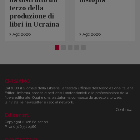
terzo della
produzione di
libri in Ucraina
3
Ago
2026
3
Ago
2026
CHI SIAMO
Dal 1888 il Giornale della Libreria, la testata ufficiale dell’Associazione Italiana
Editori, informa, ascolta e sostiene i professionisti e le professioniste della
filiera editoriale. Oggi è una piattaforma composta da questo sito web,
la rivista, le newsletter e i social network.
Continua...
Ediser srl
Copyright 2026 Ediser srl
P.Iva 03763520966