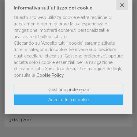
✕
Informativa sull'utilizzo dei cookie
Questo sito web utilizza cookie e altre tecniche di
tracciamento per migliorare la tua esperienza di
navigazione, mostrarti contenuti personalizzati e
analizzare il traffico sul sito.
Cliccando su "Accetto tutti i cookie" saranno attivate
tutte le categorie di cookie.
Se invece vuoi decidere
quali accettare, clicca su "Gestione preferenze", oppure
NORMATIVA
accetta solo i cookie essenziali per la navigazione
Rinnovato il C.c.n.l per i dipendenti
cliccando sulla X in alto a destra.
Per maggiori dettagli,
consulta la
Cookie Policy
.
delle aziende grafiche ed editoriali
anche multimediali
Gestione preferenze
Accetto tutti i cookie
31
Mag
2011