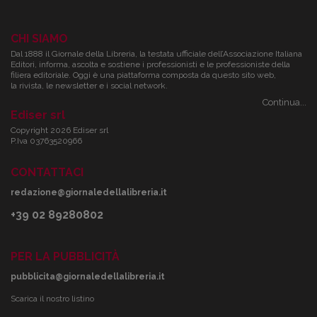
CHI SIAMO
Dal 1888 il Giornale della Libreria, la testata ufficiale dell’Associazione Italiana
Editori, informa, ascolta e sostiene i professionisti e le professioniste della
filiera editoriale. Oggi è una piattaforma composta da questo sito web,
la rivista, le newsletter e i social network.
Continua...
Ediser srl
Copyright 2026 Ediser srl
P.Iva 03763520966
CONTATTACI
redazione@giornaledellalibreria.it
+39 02 89280802
PER LA PUBBLICITÀ
pubblicita@giornaledellalibreria.it
Scarica il nostro listino