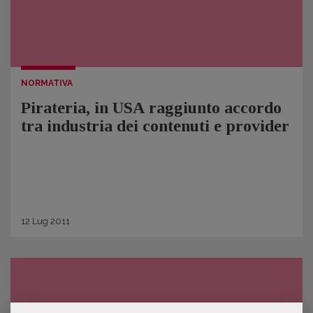
NORMATIVA
Pirateria, in USA raggiunto accordo
tra industria dei contenuti e provider
12
Lug
2011