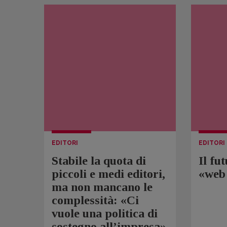
EDITORI
EDITORI
Stabile la quota di
Il fu
piccoli e medi editori,
«web 
ma non mancano le
complessità: «Ci
vuole una politica di
sostegno all’impresa»