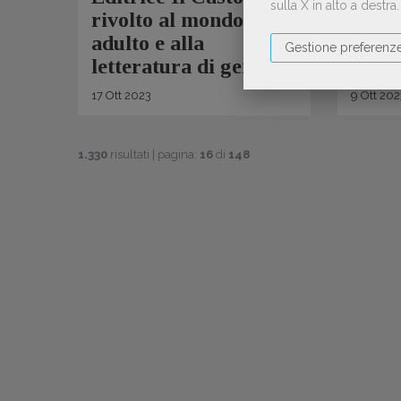
sulla X in alto a destra
rivolto al mondo
InDe
adulto e alla
Gestione preferenz
letteratura di genere
17
Ott
2023
9
Ott
202
1.330
risultati | pagina:
16
di
148