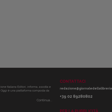
CONTATTACI
zione Italiana Editori, informa, ascolta e
redazione@giornaledellalibreria.
ale. Oggi è una piattaforma composta da
+39 02 89280802
Continua...
PER LA PUBBLICITÀ