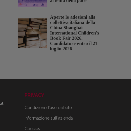
al tema della pace
Aperte le adesioni alla
collettiva italiana della
China Shanghai
International Children's
Book Fair 2026.
Candidature entro il 21
luglio 2026
PRIVACY
it
Condizioni d'uso del sito
Informazione sull'azienda
Cookies