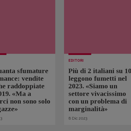
EDITORI
uanta sfumature
Più di 2 italiani su 1
mance: vendite
leggono fumetti nel
he raddoppiate
2023. «Siamo un
019. «Ma a
settore vivacissimo
rci non sono solo
con un problema di
gazze»
marginalità»
3
8
Dic
2023