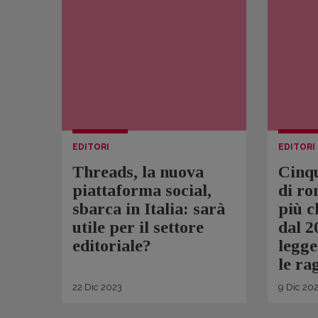
EDITORI
EDITORI
Threads, la nuova
Cinq
piattaforma social,
di ro
sbarca in Italia: sarà
più c
utile per il settore
dal 2
editoriale?
legge
le ra
22
Dic
2023
9
Dic
202