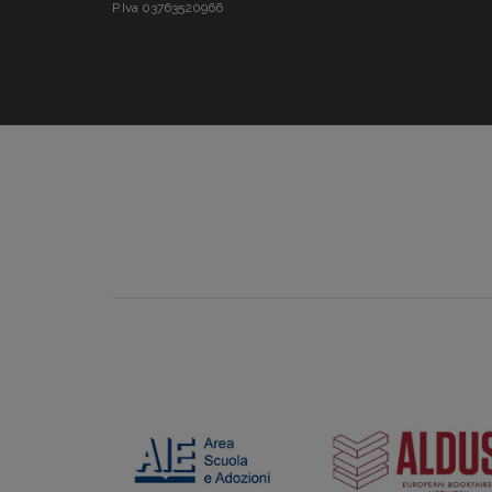
P.Iva 03763520966