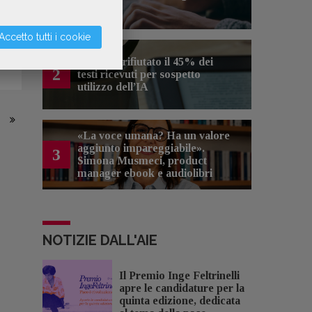
artificiale
a
re
Accetto tutti i cookie
Kobo ha rifiutato il 45% dei
2
testi ricevuti per sospetto
utilizzo dell’IA
«La voce umana? Ha un valore
aggiunto impareggiabile».
3
Simona Musmeci, product
manager ebook e audiolibri
NOTIZIE DALL'AIE
Il Premio Inge Feltrinelli
apre le candidature per la
quinta edizione, dedicata