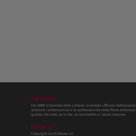
CHI SIAMO
Dal 1888 il Giornale della Libreria, la testata ufficiale dell’Associa
sostiene i professionisti e le professioniste della filiera editori
questo sito web, la rivista, le newsletter e i social network.
Ediser srl
Copyright 2026 Ediser srl