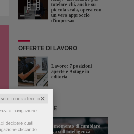
tutelare chi, anche su
piccola scala, opera con
un vero approccio
d'impresa»
OFFERTE DI LAVORO
Lavoro: 7 posizioni
aperte e 9 stage in
editoria
✕
o solo i cookie tecnici
LE PIÙ LETTE
enza di navigazione,
oi decidere quali
to
Forse è il momento di cambiare
avigazione cliccando
1
prospettiva sull’intelligenza