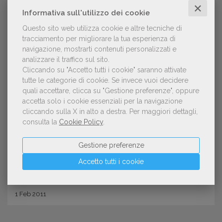
✕
Informativa sull'utilizzo dei cookie
Questo sito web utilizza cookie e altre tecniche di
tracciamento per migliorare la tua esperienza di
navigazione, mostrarti contenuti personalizzati e
analizzare il traffico sul sito.
Cliccando su "Accetto tutti i cookie" saranno attivate
tutte le categorie di cookie.
Se invece vuoi decidere
quali accettare, clicca su "Gestione preferenze", oppure
EDITORI
accetta solo i cookie essenziali per la navigazione
Decima edizione del Master in
cliccando sulla X in alto a destra.
Per maggiori dettagli,
consulta la
Cookie Policy
.
editoria
Gestione preferenze
Accetto tutti i cookie
1
Feb
2011