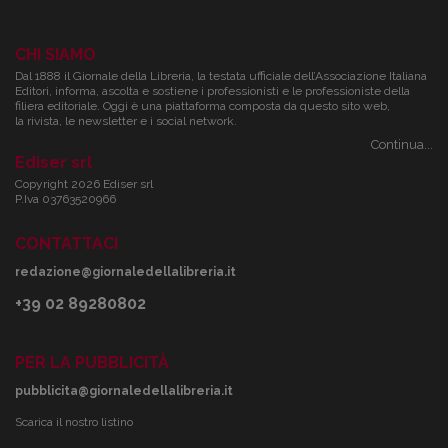
CHI SIAMO
Dal 1888 il Giornale della Libreria, la testata ufficiale dell’Associazione Italiana
Editori, informa, ascolta e sostiene i professionisti e le professioniste della
filiera editoriale. Oggi è una piattaforma composta da questo sito web,
la rivista, le newsletter e i social network.
Continua...
Ediser srl
Copyright 2026 Ediser srl
P.Iva 03763520966
CONTATTACI
redazione@giornaledellalibreria.it
+39 02 89280802
PER LA PUBBLICITÀ
pubblicita@giornaledellalibreria.it
Scarica il nostro listino