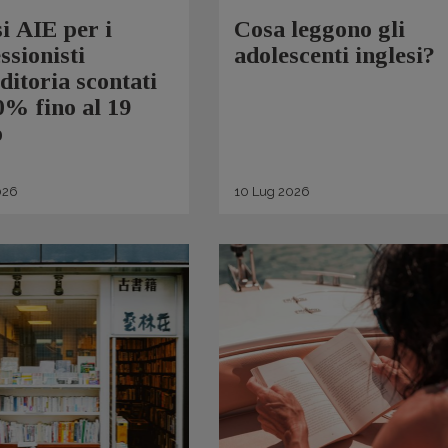
si AIE per i
Cosa leggono gli
ssionisti
adolescenti inglesi?
editoria scontati
0% fino al 19
o
026
10
Lug
2026