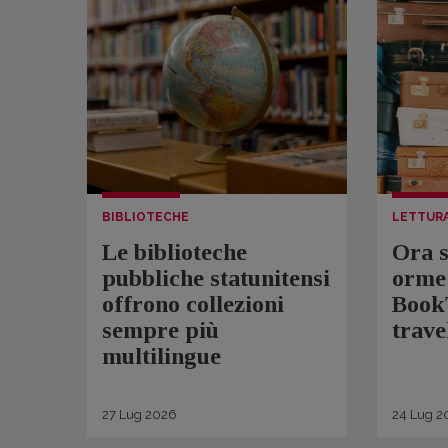
BIBLIOTECHE
LETTUR
Le biblioteche
Ora s
pubbliche statunitensi
orme 
offrono collezioni
BookT
sempre più
trave
multilingue
27
Lug
2026
24
Lug
2