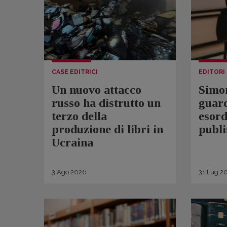
CASE EDITRICI
EDITORI
Un nuovo attacco
Simo
russo ha distrutto un
guard
terzo della
esord
produzione di libri in
publi
Ucraina
3
Ago
2026
31
Lug
2