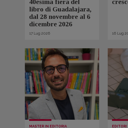
40esima fiera del
cresc
libro di Guadalajara,
dal 28 novembre al 6
dicembre 2026
17
Lug
2026
16
Lug
2
MASTER IN EDITORIA
EDITORI