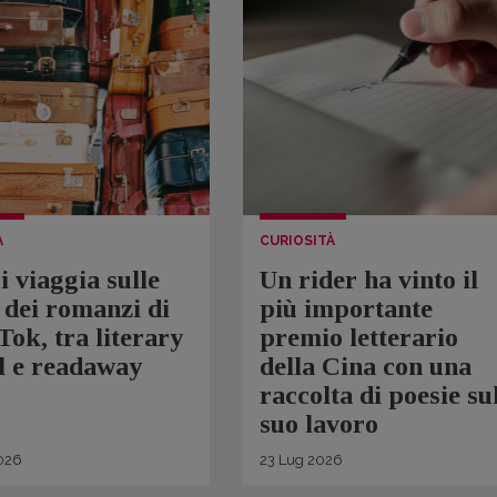
A
CURIOSITÀ
i viaggia sulle
Un rider ha vinto il
dei romanzi di
più importante
ok, tra literary
premio letterario
l e readaway
della Cina con una
raccolta di poesie su
suo lavoro
026
23
Lug
2026