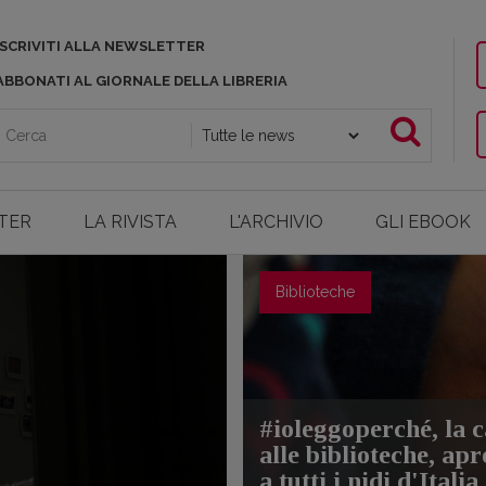
ISCRIVITI ALLA NEWSLETTER
, aggiorna e sostiene i professionisti dell'edito
ABBONATI AL GIORNALE DELLA LIBRERIA
TER
LA RIVISTA
L'ARCHIVIO
GLI EBOOK
Biblioteche
#ioleggoperché, la 
alle biblioteche, apr
a tutti i nidi d'Italia