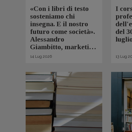
«Con i libri di testo
I cor
sosteniamo chi
profe
insegna. E il nostro
dell'
futuro come società».
del 3
Alessandro
lugli
Giambitto, marketing
e communication
14
Lug
2026
13
Lug
2
senior manager