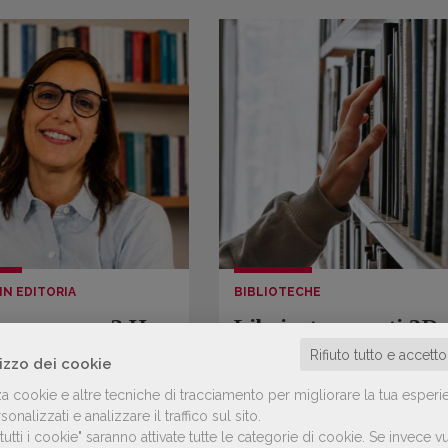
IN EDITORIA
BIBLIOTECHE
voce umana? Ha
Libri, stampanti 3D,
lore aggiunto
videogiochi, podcast
Rifiuto tutto e accett
lizzo dei cookie
eggiabile».
macchine per cucire
za cookie e altre tecniche di tracciamento per migliorare la tua esperi
na Musmeci,
tutto quello che si p
onalizzati e analizzare il traffico sul sito.
uct manager
fare nelle bibliotech
utti i cookie" saranno attivate tutte le categorie di cookie.
Se invece vu