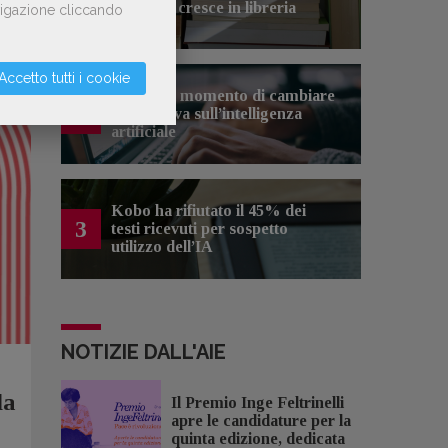
cinema e cresce in libreria
avigazione cliccando
Accetto tutti i cookie
Forse è il momento di cambiare
2
prospettiva sull’intelligenza
artificiale
Kobo ha rifiutato il 45% dei
3
testi ricevuti per sospetto
utilizzo dell’IA
NOTIZIE DALL'AIE
la
Il Premio Inge Feltrinelli
apre le candidature per la
quinta edizione, dedicata