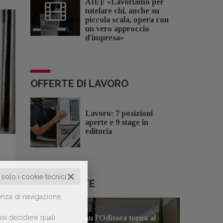
AIE): «Lavoriamo per
tutelare chi, anche su
piccola scala, opera con
un vero approccio
d'impresa»
OFFERTE DI LAVORO
Lavoro: 7 posizioni
aperte e 9 stage in
editoria
 e
✕
o solo i cookie tecnici
LE PIÙ LETTE
:
enza di navigazione,
uò
e
oi decidere quali
Con Nolan l’Odissea torna al
1