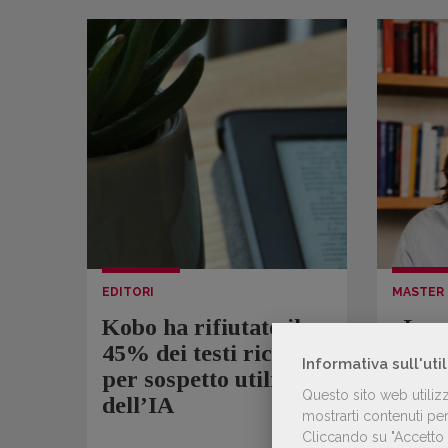
EDITORI
MASTER 
Kobo ha rifiutato il
«La 
45% dei testi ricevuti
un va
Informativa sull'uti
per sospetto utilizzo
impar
Questo sito web utiliz
dell’IA
Simo
mostrarti contenuti pers
prod
Cliccando su "Accetto t