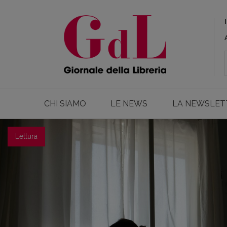
Giornale della Libreria
Siamo un network informativo che dal 1888 ascolta
CHI SIAMO
LE NEWS
LA NEWSLET
Lettura