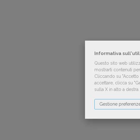
Informativa sull'uti
Questo sito web utiliz
mostrarti contenuti pers
Cliccando su "Accetto t
accettare, clicca su "
sulla X in alto a destra
Gestione preferenz