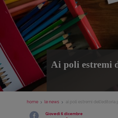
Ai poli estremi 
home
le news
ai poli estremi dell'editoria 
Giovedì 6 dicembre