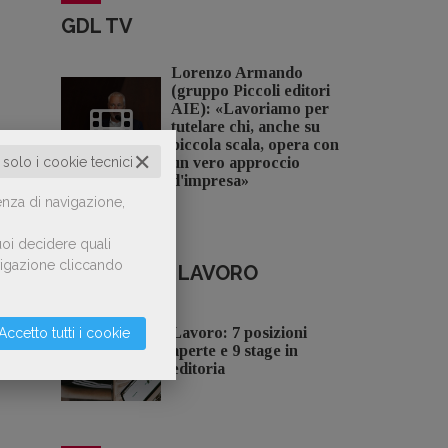
GDL TV
Lorenzo Armando
(gruppo Piccoli editori
AIE): «Lavoriamo per
tutelare chi, anche su
piccola scala, opera con
✕
o solo i cookie tecnici
un vero approccio
d'impresa»
enza di navigazione,
oi decidere quali
avigazione cliccando
OFFERTE DI LAVORO
Lavoro: 7 posizioni
Accetto tutti i cookie
aperte e 9 stage in
editoria