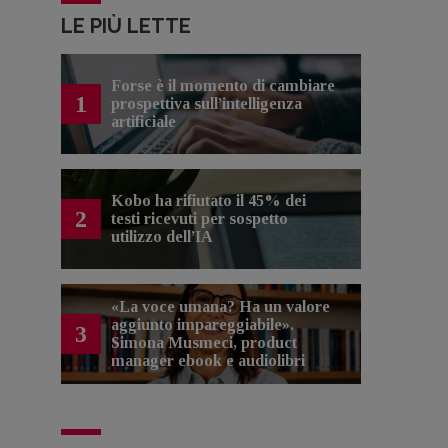
LE PIÙ LETTE
Forse è il momento di cambiare
1
prospettiva sull’intelligenza
artificiale
Kobo ha rifiutato il 45% dei
2
testi ricevuti per sospetto
utilizzo dell’IA
«La voce umana? Ha un valore
aggiunto impareggiabile».
3
Simona Musmeci, product
manager ebook e audiolibri