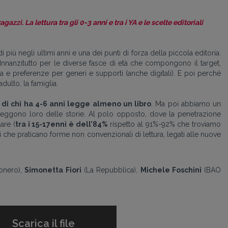
gazzi. La lettura tra gli 0-3 anni e tra i YA e le scelte editoriali
più negli ultimi anni e una dei punti di forza della piccola editoria.
Innanzitutto per le diverse fasce di età che compongono il target,
ra e preferenze per generi e supporti (anche digitali). E poi perché
adulto, la famiglia.
% di chi ha 4-6 anni legge almeno un libro
. Ma poi abbiamo un
 leggono loro delle storie. Al polo opposto, dove la penetrazione
lare (
tra i 15-17enni è dell’84%
rispetto al 91%-92% che troviamo
i che praticano forme non convenzionali di lettura, legati alle nuove
onero),
Simonetta Fiori
(La Repubblica),
Michele Foschini
(BAO
Scarica il file