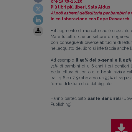
ore 15.30-16.20
Più libri più liberi, Sala Aldus
Ai poli estremi dell’editoria per bambini e ra
In collaborazione con Pepe Research
È il segmento di mercato che è cresciuto di 
Ma è tutt’altro che un settore omogeneo. 
con conseguenti diverse abitudini di lettu
nell’acquisto del libro si interfaccia anche l’
Ad esempio
il 59% dei 0-3enni e il 92
71% di bambini di 0-6 anni i cui genitori
della lettura di libri o di e-book inizia a ca
tra i 4-6 e i 7-9) abbiamo un 93% di ragazz
forme di lettura date dal digitale.
Hanno partecipato
Sante Bandirali
(Uov
Publishing)