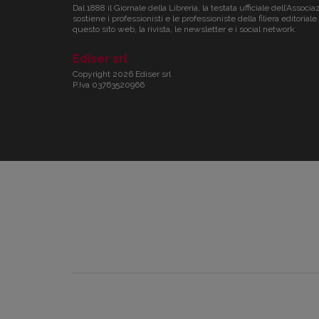
Dal 1888 il Giornale della Libreria, la testata ufficiale dell’Associa
sostiene i professionisti e le professioniste della filiera editori
questo sito web, la rivista, le newsletter e i social network.
Ediser srl
Copyright 2026 Ediser srl
P.Iva 03763520966