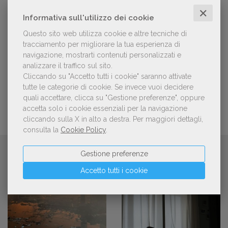
candidature per la quinta edizione,
✕
dedicata al tema della pace
Informativa sull'utilizzo dei cookie
Questo sito web utilizza cookie e altre tecniche di
tracciamento per migliorare la tua esperienza di
Aperte le adesioni alla collettiva italiana
navigazione, mostrarti contenuti personalizzati e
della China Shanghai International
Children's Book Fair 2026. Candidature
analizzare il traffico sul sito.
entro il 21 luglio 2026
Cliccando su "Accetto tutti i cookie" saranno attivate
tutte le categorie di cookie.
Se invece vuoi decidere
quali accettare, clicca su "Gestione preferenze", oppure
accetta solo i cookie essenziali per la navigazione
cliccando sulla X in alto a destra.
Per maggiori dettagli,
consulta la
Cookie Policy
.
CONTINUA A LEGGERE
Gestione preferenze
Accetto tutti i cookie