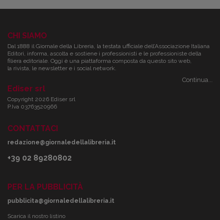
CHI SIAMO
Dal 1888 il Giornale della Libreria, la testata ufficiale dell’Associazione Italiana
Editori, informa, ascolta e sostiene i professionisti e le professioniste della
filiera editoriale. Oggi è una piattaforma composta da questo sito web,
la rivista, le newsletter e i social network.
Continua...
Ediser srl
Copyright 2026 Ediser srl
P.Iva 03763520966
CONTATTACI
redazione@giornaledellalibreria.it
+39 02 89280802
PER LA PUBBLICITÀ
pubblicita@giornaledellalibreria.it
Scarica il nostro listino