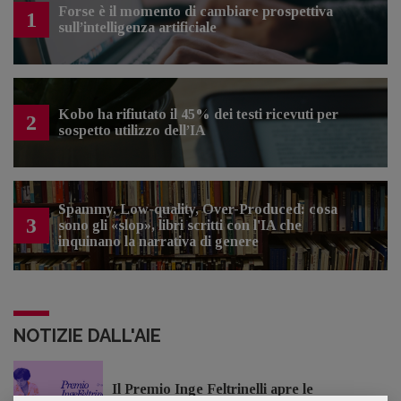
Forse è il momento di cambiare prospettiva
1
sull’intelligenza artificiale
Kobo ha rifiutato il 45% dei testi ricevuti per
2
sospetto utilizzo dell’IA
Spammy, Low-quality, Over-Produced: cosa
3
sono gli «slop», libri scritti con l'IA che
inquinano la narrativa di genere
NOTIZIE DALL'AIE
Il Premio Inge Feltrinelli apre le