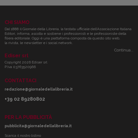
CHI SIAMO
Dal 1888 il Giornale della Libreria, la testata ufficiale dell’Associazione Italiana
Editori, informa, ascolta e sostiene i professionisti e le professioniste della
filiera editoriale. Oggi è una piattaforma composta da questo sito web,
la rivista, le newsletter e i social network.
Continua...
Ediser srl
Copyright 2026 Ediser srl
P.Iva 03763520966
CONTATTACI
redazione@giornaledellalibreria.it
+39 02 89280802
PER LA PUBBLICITÀ
pubblicita@giornaledellalibreria.it
Scarica il nostro listino