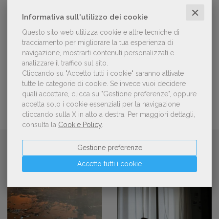
candidature per la quinta edizione,
✕
dedicata al tema della pace
Informativa sull'utilizzo dei cookie
Questo sito web utilizza cookie e altre tecniche di
tracciamento per migliorare la tua esperienza di
Aperte le adesioni alla collettiva italiana
navigazione, mostrarti contenuti personalizzati e
della China Shanghai International
Children's Book Fair 2026. Candidature
analizzare il traffico sul sito.
entro il 21 luglio 2026
Cliccando su "Accetto tutti i cookie" saranno attivate
tutte le categorie di cookie.
Se invece vuoi decidere
quali accettare, clicca su "Gestione preferenze", oppure
accetta solo i cookie essenziali per la navigazione
cliccando sulla X in alto a destra.
Per maggiori dettagli,
consulta la
Cookie Policy
.
CONTINUA A LEGGERE
Gestione preferenze
Accetto tutti i cookie